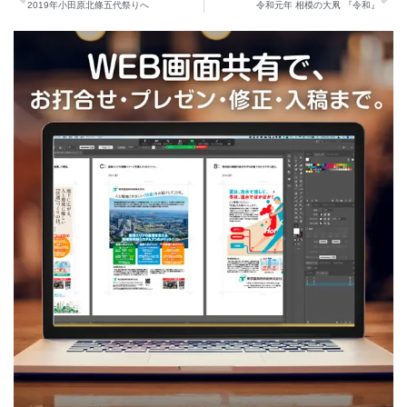
Prev
Ne
e
t
t
2019年小田原北條五代祭りへ
令和元年 相模の大凧 『令和』
b
t
a
ARCHIVE
o
e
g
o
r
r
k
a
m