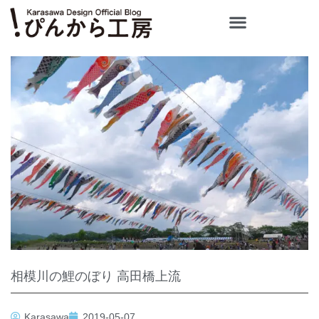
内
容
を
ス
キ
ッ
プ
相模川の鯉のぼり 高田橋上流
Karasawa
2019-05-07