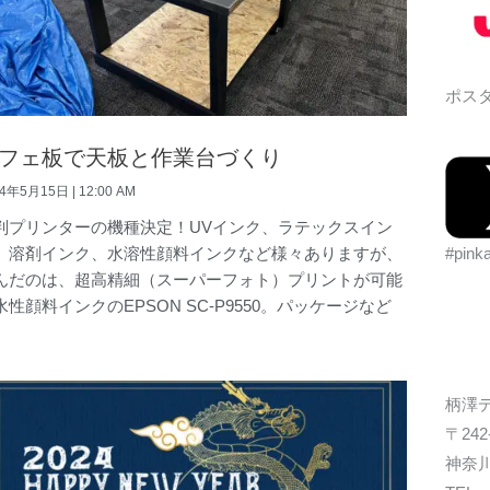
ポスタ
フェ板で天板と作業台づくり
24年5月15日
12:00 AM
判プリンターの機種決定！UVインク、ラテックスイン
#pink
、溶剤インク、水溶性顔料インクなど様々ありますが、
んだのは、超高精細（スーパーフォト）プリントが可能
水性顔料インクのEPSON SC-P9550。パッケージなど
柄澤
〒242
神奈川