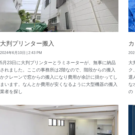
大判プリンター搬入
カ
2024年6月10日
2:43 PM
20
5月23日に大判プリンターとラミネーターが、無事に納品
大
されました。ここの事務所は2階なので、階段からの搬入
ク
かクレーンで窓からの搬入になり費用が余計に掛かってし
選
まいます。なんとか費用が安くなるように大型機器の搬入
な
業者を探し
の