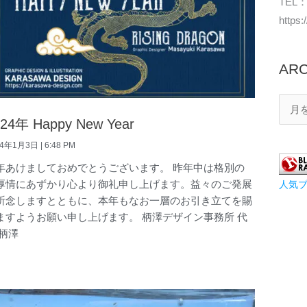
TEL：
https
ARC
024年 Happy New Year
24年1月3日
6:48 PM
年あけましておめでとうございます。 昨年中は格別の
厚情にあずかり心より御礼申し上げます。益々のご発展
人気
祈念しますとともに、本年もなお一層のお引き立てを賜
ますようお願い申し上げます。 柄澤デザイン事務所 代
 柄澤