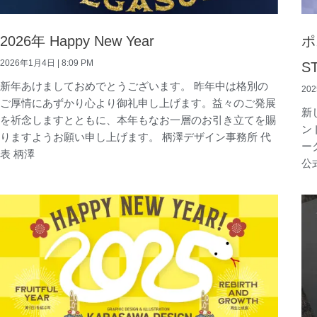
2026年 Happy New Year
ポ
2026年1月4日
8:09 PM
S
新年あけましておめでとうございます。 昨年中は格別の
20
ご厚情にあずかり心より御礼申し上げます。益々のご発展
新
を祈念しますとともに、本年もなお一層のお引き立てを賜
ン
りますようお願い申し上げます。 柄澤デザイン事務所 代
ー
表 柄澤
公