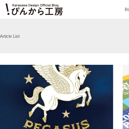
内
B
容
を
ス
キ
Article List
ッ
プ