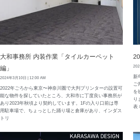
大和事務所 内装作業「タイルカーペット
2
20
編」
新
2024年3月10日
12:00 AM
ご
2022年ごろから東京〜神奈川圏で大判プリンターの設置可
を
能な物件を探していたところ、大和市に丁度良い事務所が
り
あり2023年秋頃より契約しています。1Fの入り口前は専
表
用駐車場で、ちょっとした踊り場と倉庫があり、インダス
トリ