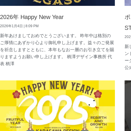
2026年 Happy New Year
ポ
2026年1月4日
8:09 PM
S
新年あけましておめでとうございます。 昨年中は格別の
20
ご厚情にあずかり心より御礼申し上げます。益々のご発展
新
を祈念しますとともに、本年もなお一層のお引き立てを賜
ン
りますようお願い申し上げます。 柄澤デザイン事務所 代
ー
表 柄澤
公