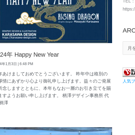
TEL：
https
ARC
024年 Happy New Year
24年1月3日
6:48 PM
年あけましておめでとうございます。 昨年中は格別の
厚情にあずかり心より御礼申し上げます。益々のご発展
人気
祈念しますとともに、本年もなお一層のお引き立てを賜
ますようお願い申し上げます。 柄澤デザイン事務所 代
 柄澤