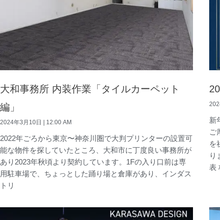
大和事務所 内装作業「タイルカーペット
2
20
編」
新
2024年3月10日
12:00 AM
ご
2022年ごろから東京〜神奈川圏で大判プリンターの設置可
を
能な物件を探していたところ、大和市に丁度良い事務所が
り
あり2023年秋頃より契約しています。1Fの入り口前は専
表
用駐車場で、ちょっとした踊り場と倉庫があり、インダス
トリ