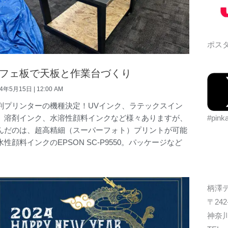
ポスタ
フェ板で天板と作業台づくり
24年5月15日
12:00 AM
判プリンターの機種決定！UVインク、ラテックスイン
#pink
、溶剤インク、水溶性顔料インクなど様々ありますが、
んだのは、超高精細（スーパーフォト）プリントが可能
水性顔料インクのEPSON SC-P9550。パッケージなど
柄澤
〒242
神奈川