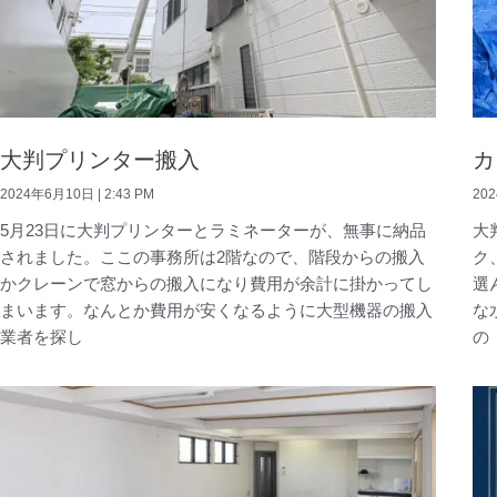
大判プリンター搬入
カ
2024年6月10日
2:43 PM
20
5月23日に大判プリンターとラミネーターが、無事に納品
大
されました。ここの事務所は2階なので、階段からの搬入
ク
かクレーンで窓からの搬入になり費用が余計に掛かってし
選
まいます。なんとか費用が安くなるように大型機器の搬入
な
業者を探し
の