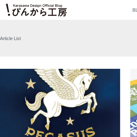
内
B
容
を
ス
キ
Article List
ッ
プ