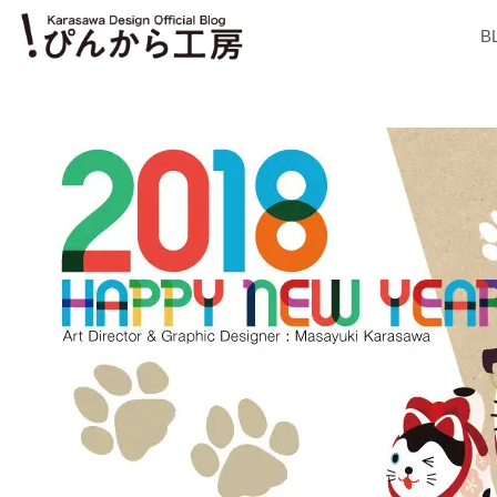
内
B
容
を
ス
キ
ッ
プ