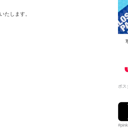
休業いたします。
ポス
#pin