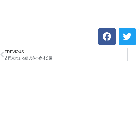
F
T
a
w
c
i
PREVIOUS
Prev
e
t
古民家のある藤沢市の森林公園
b
t
o
e
o
r
k