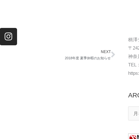
I
n
柄澤
s
〒242
NEXT
Next
t
神奈川
2018年度 夏季休暇のお知らせ
a
TEL：
http
g
r
a
AR
m