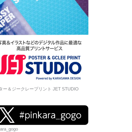
ター＆ジークレープリント JET STUDIO
kara_gogo