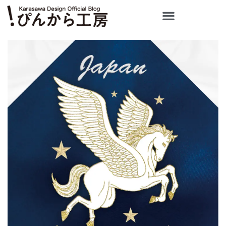
内
容
を
ス
キ
ッ
プ