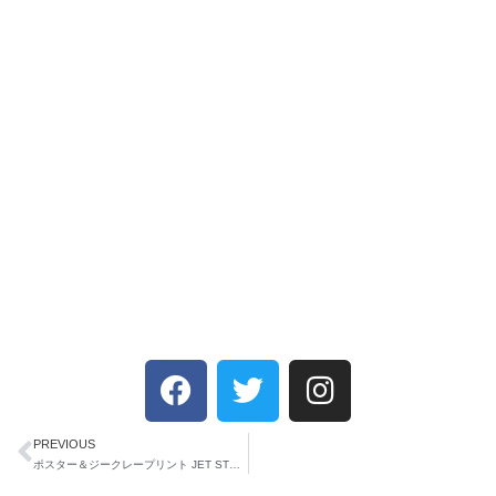
F
T
I
a
w
n
c
i
s
PREVIOUS
Prev
e
t
t
ポスター＆ジークレープリント JET STUDIO（ジェットスタジオ）始動！